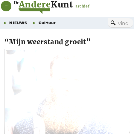
A
n
d
e
r
e
K
u
n
t
De
archief
🔍
NIEUWS
Cultuur
“Mijn weerstand groeit”