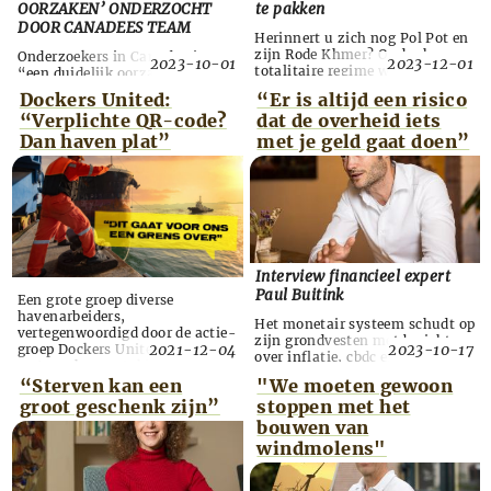
OORZAKEN’ ONDERZOCHT
te pakken
DOOR CANADEES TEAM
Herinnert u zich nog Pol Pot en
zijn Rode Khmer? Onder hun
Onderzoekers in Canada zien
2023-10-01
2023-12-01
totalitaire regime werd in
“een duidelijk oorzakelijk”
Cambodja in de jaren ’70 een
verband tussen de uitrol van de
Dockers United:
“Er is altijd een risico
‘totale sociale revolutie’
coronavaccins/boosters en de
“Verplichte QR-code?
dat de overheid iets
doorgevoerd. Het doel ervan was
daaropvolgende wereldwijde
alle individuele verschillen
sterftepieken. Daarvoor
Dan haven plat”
met je geld gaat doen”
tussen mensen afschaffen,
analyseerden ze gegevens van
teneinde absolute gelijkheid te
zeventien landen, samen goed
creëren. Alle mensen in de
voor zo’n 10 procent van de
samenleving moesten
wereldbevolking. Per 800
psychologisch worden
injecties berekenden de
‘gereconstrueerd’. Alle traditi...
onderzoekers gemiddeld één
dode voor alle leeftijde...
Interview financieel expert
Paul Buitink
Een grote groep diverse
havenarbeiders,
Het monetair systeem schudt op
vertegenwoordigd door de actie­
zijn grondvesten met berichten
2021-12-04
2023-10-17
groep Dockers United, dreigt
over inflatie, cbdc en de
met een havenstaking als er een
(on)houdbaarheid van de euro.
verplichte QR-code komt op het
“Sterven kan een
"We moeten gewoon
Hoe moeten burgers en
werk. “Dat is voor ons de
groot geschenk zijn”
stoppen met het
bedrijven hierop reageren?
grens,” zeggen twee van de
Financieel expert en handelaar
bouwen van
Dockers in een exclusief gesprek
in edelmetalen Paul Buitink
windmolens"
met De Andere Krant. Zij hopen
(43): “Zorg ervoor dat je altijd
dat hun initiatief zal worden
een beetje buiten het systeem
overgenomen door andere
blijft. Dat je een deel van je