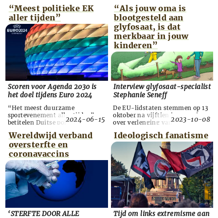
“Meest politieke EK
“Als jouw oma is
aller tijden”
blootgesteld aan
glyfosaat, is dat
merkbaar in jouw
kinderen”
Scoren voor Agenda 2030 is
Interview glyfosaat-specialist
het doel tijdens Euro 2024
Stephanie Seneff
“Het meest duurzame
De EU-lidstaten stemmen op 13
sportevenement aller tijden”, zo
oktober na vijftien jaar opnieuw
2024-06-15
2023-10-08
betitelen Duitse politici, de
over verlenging van de
Europese voetbalbond Uefa en
vergunning voor het omstreden
Wereldwijd verband
Ideologisch fanatisme
de Duitse voetbalbond (DFB) het
landbouwgif glyfosaat. De
oversterfte en
EK-voetbal. Ze hebben bizarre
Tweede Kamer heeft
maatregelen genomen om
landbouwminister Adema met
coronavaccins
ervoor te zorgen dat Euro 2024
een motie de opdracht gegeven
– na het WK-voetbal en de
in Brussel tegen verlenging te
Olympische Spelen het grootste
stemmen. Hij heeft zijn
sportevenement ter wereld –
definitieve standpunt nog niet
scoort voor Agenda 2030. Zo
bekendgemaakt, maar zegt de
mogen in de stadion...
motie een zwaarwegende rol t...
‘STERFTE DOOR ALLE
Tijd om links extremisme aan