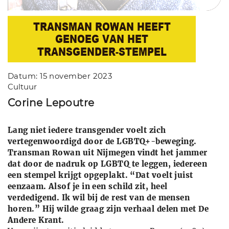
TRANSMAN ROWAN HEEFT
TRANSMAN ROWAN HEEFT
GENOEG VAN HET
GENOEG VAN HET
TRANSGENDER-STEMPEL​
TRANSGENDER-STEMPEL
Datum: 15 november 2023
Cultuur
Corine Lepoutre
Lang niet iedere transgender voelt zich
vertegenwoordigd door de LGBTQ+-beweging.
Transman Rowan uit Nijmegen vindt het jammer
dat door de nadruk op LGBTQ te leggen, iedereen
een stempel krijgt opgeplakt. “Dat voelt juist
eenzaam. Alsof je in een schild zit, heel
verdedigend. Ik wil bij de rest van de mensen
horen.” Hij wilde graag zijn verhaal delen met De
Andere Krant.