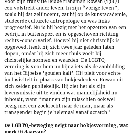
Voor zijn transitie leidde transman Rowan (1987)
een volstrekt ander leven. In zijn “vorige leven”,
zoals hij dat zelf noemt, zat hij op de kunstacademie,
studeerde culturele antropologie en was links-
progressief. Nu is hij bezig met het opzetten van een
bedrijf in buitensport en is opgeschoven richting
rechts-conservatief. Hoewel hij niet christelijk is
opgevoed, heeft hij zich twee jaar geleden laten
dopen, omdat hij zich meer thuis voelt bij
christelijke normen en waarden. De LGBTQ+-­
verering is voor hem nu bijna iets als de aanbidding
van het Bijbelse ‘gouden kalf’. Hij pleit voor echte
inclusiviteit in plaats van hokjesdenken. Rowan uit
zich zelden publiekelijk. Hij ziet het als zijn
levensmissie uit te vinden wat mannelijkheid nu
inhoudt, want “mannen zijn misschien ook wel
bezig met een zoektocht naar de man, maar als
transgender begin je helemaal vanaf scratch”.
De LGBTQ-beweging neigt naar hokjesvorming, wat
merk jij daarvan?