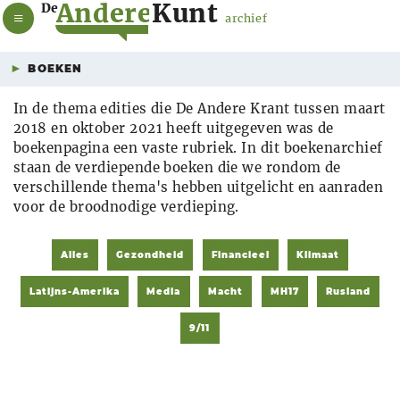
A
n
d
e
r
e
K
u
n
t
De
archief
BOEKEN
In de thema edities die De Andere Krant tussen maart
2018 en oktober 2021 heeft uitgegeven was de
boekenpagina een vaste rubriek. In dit boekenarchief
staan de verdiepende boeken die we rondom de
verschillende thema's hebben uitgelicht en aanraden
voor de broodnodige verdieping.
Alles
Gezondheid
Financieel
Klimaat
Latijns-Amerika
Media
Macht
MH17
Rusland
9/11