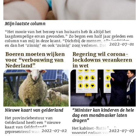
Mijn laatste column
“Het mooie van het beroep van huisarts heb ik altijd het
laagdrempelige ervan gevonden.” Zo begon een half jaar geleden een
column van mij in deze krant. “Dichtbij de mensen, alle leeftijden
2022-07-01
en dan het ‘zinnig’ en ook ‘zuinig’ zorg verlenen. Dat ‘zinnig’ en
‘zuinig’ waren gevleugelde begrippen. Huisartsen in hun ‘eerste
Boeren moeten wijken
Regering wil corona-
lijn’ (grofweg de zorg die buiten de ...
voor “verbouwing van
lockdowns verankeren
Nederland”
in wet
Nieuwe kaart van gelderland
“Minister kan kinderen de hele
dag een mondmasker laten
Het provinciebestuur van
dragen”
Gelderland heeft een “nieuwe
kaart van Gelderland”
Het kabinet-Rutte heeft een
2022-07-02
2022-07-03
gepresenteerd waarin de
voorstel gedaan voor een