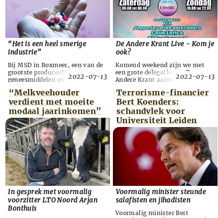
bovendien leiden tot
kosten. Een groot deel van de
grootschalige import van Can...
vloot dreigt het loodje...
“Het is een heel smerige
De Andere Krant Live - Kom je
industrie”
ook?
Bij MSD in Boxmeer, een van de
Komend weekend zijn we met
grootste producenten van
een grote delegatie van De
2022-07-13
2022-07-13
geneesmiddelen en vaccins in
Andere Krant aanwezig op het
Nederland, ontsnappen
Parallel Fest te Drachten. Onder
“Melkveehouder
Terrorisme-financier
regelmatig gevaarlijke virussen,
de noemer DAK-Live zoeken we
verdient met moeite
Bert Koenders:
bacteriën en andere
deze zomer onze lezers op. Op
ziekteverwekkers. Dit stelt een
het festival verzorgen we
modaal jaarinkomen”
schandvlek voor
klokkenluider die 10 jaar
lezingen, workshops,
Universiteit Leiden
verantwoordelijk was voor de
voordrachten, De Andere Krant
technische veiligheid van de
Quiz en willen we vooral heel
apparatuur binnen het bedrijf.
graag in gesprek gaan met onze
Volgens de technisch specialist is
lezers. Zowel op zaterdag als
er bij MSD regelma...
zondag zal er doo...
In gesprek met voormalig
Voormalig minister steunde
voorzitter LTO Noord Arjan
salafisten en jihadisten
Bonthuis
Voormalig minister Bert