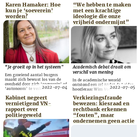
provincie ingrijpend wordt
wijziging van de Wet Publieke
Karen Hamaker: Hoe
“We hebben te maken
verbouwd. Er komen veel nieuwe
Gezondheid (WPG) waarmee de
woningen, enorme zonnefarms
kun je ‘soeverein’
met een krachtige
tijdelijke coronamaatregelen,
en vooral veel ‘nieuwe natuur’.
zoals lockdowns, afstand
worden?
ideologie die onze
Boerenbedrijven moeten wijken.
houden en verplichte
vrijheid ondermijnt”
De provincie start een
mondkapjes, permanent in de
‘inspraaktraject’, maar de
wet worden geregeld. Zodra de
plannen komen voort uit de
regering vaststelt dat er sprake is
Green Deal van de EU en de
van een infectieziekte die
Nationa...
‘maatschappelijke
ontwrichtende gevolgen’ kan
hebben...
“Je groeit op in het systeem"
Academisch debat draait om
verschil van mening
Een groeiend aantal burgers
maakt zich bewust los van de
In de academische wereld
overheid door zich ‘soeverein’ of
ontstond een rel nadat de Leidse
2022-07-04
2022-07-05
‘autonoom’ te verklaren. Het
hoogleraar Wim Voermans de
idee, je te kunnen losmaken van
aanval opende op rechtsfilosoof
Kabinet negeert
Verkiezingsfraude
een staat die in toenemende
Raisa Blommestijn. Voermans
mate geen respect voor
vernietigend VN-
bewezen: kiesraad en
noemde Blommestijn op Twitter
burgerrechten toont, klinkt op
een “schandvlek” voor zijn
rapport over
rechtbank erkennen
het eerste gezicht aantrekkelijk.
universiteit en een “mislukking”
politiegeweld
“fouten”, maar
Maar wat dat dan precies
en zei dat het terecht is dat ze is
ondernemen geen actie
inhoudt klinkt meestal
ontslagen van de universiteit,
onnavolgbaar en regelrecht
omdat ze complot-theorieën zou
bizar. Docent, au...
verspreiden. Blommestijn, d...