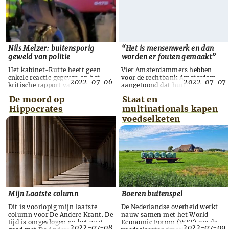
Nils Melzer: buitensporig
“Het is mensenwerk en dan
geweld van politie
worden er fouten gemaakt”
Het kabinet-Rutte heeft geen
Vier Amsterdammers hebben
enkele reactie gegeven op het
voor de rechtbank Amsterdam
2022-07-06
2022-07-07
kritische rapport van Nils Melzer
aangetoond dat hun stem op
over het Nederlandse
Willem Engel tijdens de Tweede
De moord op
Staat en
politieoptreden tijdens
Kamerverkiezingen van maart
Hippocrates
multinationals kapen
coronademonstraties, ondanks
2021 niet is meegeteld in de
aandringen van de VN-
verkiezingsuitslag. Zowel de
voedselketen
mensenrechtenrapporteur. Ook
Kiesraad als de Rechtbank
de reguliere media hebben de
Amsterdam erkennen dat het mis
bevindingen van Melzer
is gegaan bij het tellen van de
compleet genegeerd. “Vandaag is
stemmen en de rechter nam zelfs
mijn afsluitende brief aan het
het woord “ondemocratisch” in
Nederlandse ministerie van...
de mond. To...
Mijn Laatste column
Boeren buitenspel
Dit is voorlopig mijn laatste
De Nederlandse overheid werkt
column voor De Andere Krant. De
nauw samen met het World
tijd is omgevlogen en het gaat
Economic Forum (WEF) om de
2022-07-08
2022-07-09