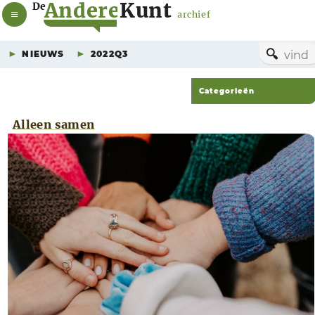
A
n
d
e
r
e
K
u
n
t
De
archief
🔍
NIEUWS
2022Q3
Alleen samen