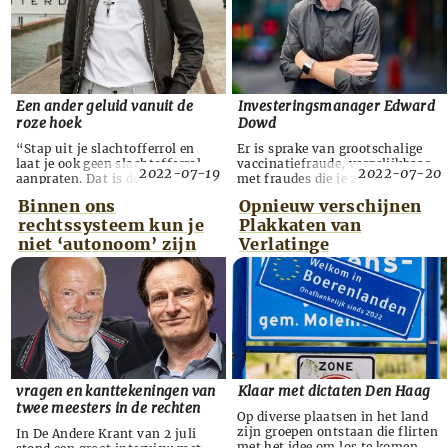
van Amst...
Een ander geluid vanuit de
Investeringsmanager Edward
roze hoek
Dowd
“Stap uit je slachtofferrol en
Er is sprake van grootschalige
laat je ook geen slachtofferrol
vaccinatiefraude, vergelijkbaar
2022-07-19
2022-07-20
aanpraten. Dat is de
met fraudes die je ziet in de
belangrijkste boodschap die wij
financiële wereld, stelt Edward
Binnen ons
Opnieuw verschijnen
aan iedereen in Nederland willen
Dowd, voormalig
rechtssysteem kun je
Plakkaten van
uitdragen.” Lennard van Mil,
portfoliomanager bij Blackrock,
oprichter en voorzitter van
’s werelds grootste
niet ‘autonoom’ zijn
Verlatinge
Stichting de Roze Leeuw, komt
investeringsmaat­schappij.
op voor de rechten van
Volgens Dowd zijn de
homoseksuelen, maar met een
toezichthouders door en door
heel ander geluid dan meestal is
corrupt en zal de bevolking
te horen in de media. Ik zie dat
woedend reageren als ze het
ze o...
bedrog doorkrijgen. Edward
Dowd ...
vragen en kanttekeningen van
Klaar met dictaten Den Haag
twee meesters in de rechten
Op diverse plaatsen in het land
zijn groepen ontstaan die flirten
In De Andere Krant van 2 juli
met het idee om los te komen