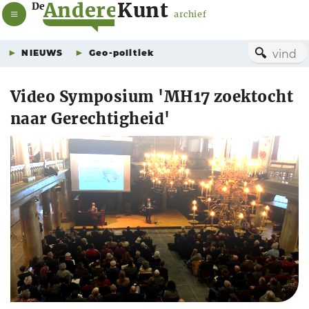
A
n
d
e
r
e
K
u
n
t
De
archief
🔍
NIEUWS
Geo-politiek
Video Symposium 'MH17 zoektocht
naar Gerechtigheid'