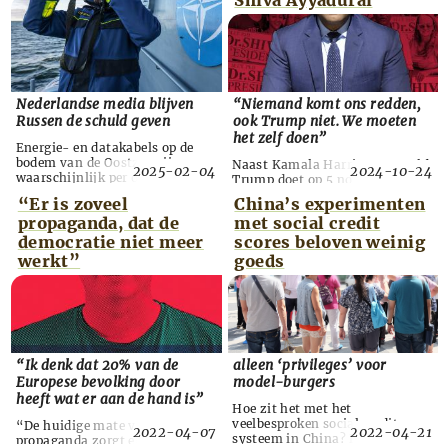
Shiva Ayyadurai
Nederlandse media blijven
“Niemand komt ons redden,
Russen de schuld geven
ook Trump niet. We moeten
het zelf doen”
Energie- en datakabels op de
bodem van de Oostzee zijn
Naast Kamala Harris en Donald
2025-02-04
2024-10-24
waarschijnlijk per ongeluk
Trump doet op 5 november ook
beschadigd geraakt, voor
een handvol onafhankelijke
“Er is zoveel
China’s experimenten
Russische sabotage is geen
kandidaten mee aan de
propaganda, dat de
met social credit
enkele aanwijzing, berichtte
presidentsverkiezingen. Zij
The Washington Post op gezag
kunnen door stemmen weg te
democratie niet meer
scores beloven weinig
van medewerkers van
trekken de uitkomst
werkt”
goeds
Amerikaanse en Europese
beïnvloeden. Een kandidaat die
inlichtingendiensten. Niettemin
lezers van De Andere Krant
is er een hele Navo-zeemacht
zeker tot de verbeelding spreekt,
opgetuigd om
is de radicale anti-
koopvaardijschepen in de gaten
establishmentwetenschapper en
te houden. De Neder...
activist dr. Shiva Ayyadurai, al
ja...
“Ik denk dat 20% van de
alleen ‘privi­leges’ voor
Europese bevolking door
model-burgers
heeft wat er aan de hand is”
Hoe zit het met het
veelbesproken social credit-
“De huidige mate van
2022-04-07
2022-04-21
systeem in China? De regering
propaganda zorgt ervoor dat de