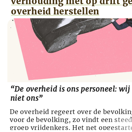
verhouding met op drift g
moment D66’er Ernst Kuipers), onge
bevoegdheden, die nog verder gaan 
overheid herstellen
coronamaatregelen van d...
“De overheid is ons personeel: wij 
niet ons”
De overheid regeert over de bevolkin
voor de bevolking, zo vindt een stee
groep vrijdenkers. Het net opgestarte 