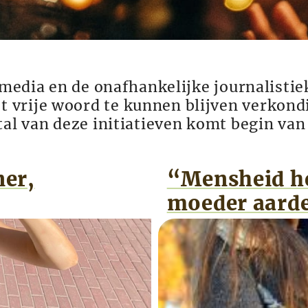
 media en de onafhankelijke journalistie
vrije woord te kunnen blijven verkondi
tal van deze initiatieven komt begin va
er,
“Mensheid he
moeder aard