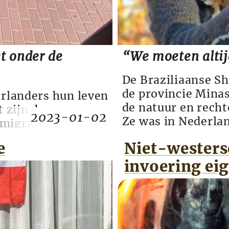
t onder de
“We moeten alti
De Braziliaanse Sh
de provincie Minas
erlanders hun leven
de natuur en rech
t zijn de
2023-01-02
Ze was in Nederla
emigranten delen
heeft in ‘KIVA: th
 positieve
e
Niet-westers
documentaire van 
ilt, of je niet
die sinds zaterdag
invoering ei
emen om weg te
oor Statistiek