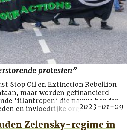
rstorende protesten”
ust Stop Oil en Extinction Rebellion
ntaan, maar worden gefinancierd
nde ‘filantropen’ die nauwe banden
2023-01-09
en en invloedrijke organisaties als
a Gates Foundation en het World
uden Zelensky-regime in
EF). Achter hun activiteiten gaan
logische campagnes schuil die d...