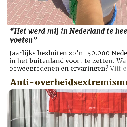
“Het werd mij in Nederland te hee
voeten”
Jaarlijks besluiten zo’n 150.000 Ned
in het buitenland voort te zetten. Wa
beweegredenen en ervaringen? Vijf 
hun verhaal met De Andere Krant. De
Anti-overheids­extremism
ervaringen overheersen. “Als je weg w
meer thuis voelt, moet je de stap n
gaan.” Volgens het Centraal Bureau v
(CBS...