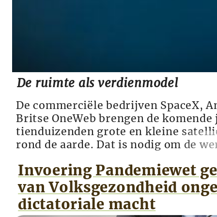
De ruimte als verdienmodel
De commerciële bedrijven SpaceX, A
Britse OneWeb brengen de komende 
tienduizenden grote en kleine satell
rond de aarde. Dat is nodig om de we
van 5G-internet. Critici waarschuwe
Invoering Pandemiewet ge
surveillance-mogelijkheden en voor 
toename van ruimtepuin. Overal in d
van Volksgezondheid ong
gewerkt aan een ...
dictatoriale macht