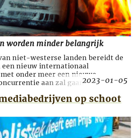
n worden minder belangrijk
 van niet-westerse landen bereidt de
 een nieuw internationaal
 met onder meer een nieuwe
2023-01-05
concurrentie aan zal gaan met
en als Visa en Mastercard.
mediabedrijven op schoot
ken landen in het Midden-Oosten op
olie en gas te gaan verkopen in yuan