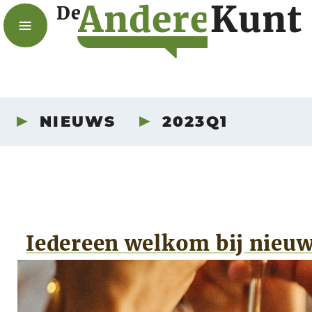
A
n
d
e
r
e
K
u
n
t
De
NIEUWS
2023Q1
Iedereen welkom bij nieuw