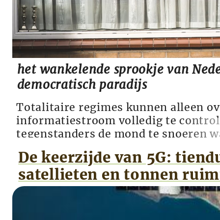
het wankelende sprookje van Nede
democratisch paradijs
Totalitaire regimes kunnen alleen o
informatiestroom volledig te contro
tegenstanders de mond te snoeren wa
socialistische staat, haar functionar
De keerzijde van 5G: tien
lidmaatschap van anti-overheidsbew
satellieten en tonnen ruim
vroegere DDR strafbaar gesteld. De S
honderdduizend medewerkers om st
meningen te ...