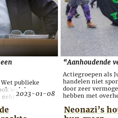
 een
“Aanhoudende ve
Actiegroepen als J
handelen niet spo
 Wet publieke
door zeer vermoge
ook wel de
2023-01-08
hebben met overhed
gebracht in de
de Bill and Melind
naat komt,
nde
Neonazi’s ho
Economic Forum (W
ezondheid (op dit
uitgekiende psycho