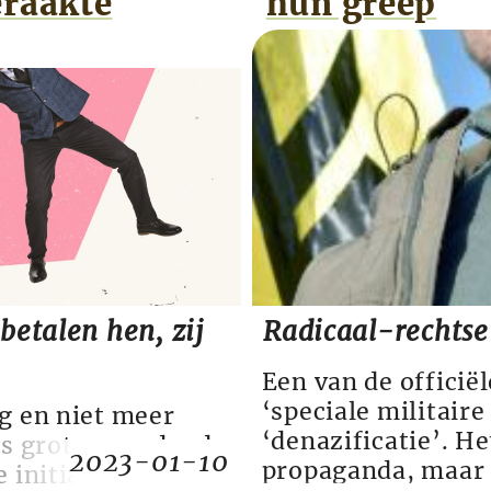
eraakte
hun greep
kende dictatoriale
dan de
betalen hen, zij
Radicaal-rechts
Een van de officië
‘speciale militaire
g en niet meer
‘denazificatie’. He
ds groter wordende
2023-01-10
propaganda, maar e
initiatief ‘Ik de