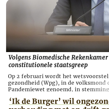
Volgens Biomedische Rekenkamer
constitutionele staatsgreep
Op 2 februari wordt het wetsvoorstel
gezondheid (Wpg), in de volksmond 
Pandemiewet genoemd, in stemming 
Eerste Kamer. Als de wet door de Se
‘Ik de Burger’ wil ongezo
verschaft dat de minister van Volksg