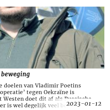
e beweging
le doelen van Vladimir Poetins
 operatie’ tegen Oekraïne is
t Westen doet dit af als Russische
2023-01-12
r is wel degelijk veel bewijs uit