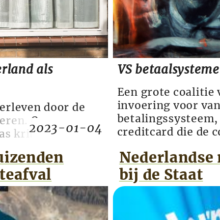
rland als
VS betaalsysteme
Een grote coalitie
invoering voor van
verleven door de
betalingssysteem,
leren. Om
2023-01-04
creditcard die de 
s kritiek op de
Amerikaanse partij
issen en
duizenden
Nederlandse 
Tegelijkertijd lij
egingen in de
het punt te staan 
teafval
bij de Staat
tasi beschikte over
op de grondstoff...
aatsondermijnende