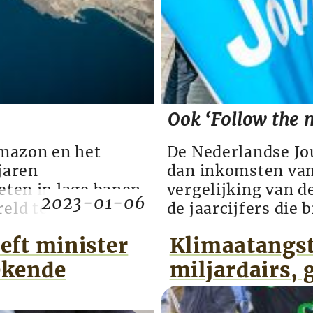
Ook ‘Follow the m
mazon en het
De Nederlandse Jou
jaren
dan inkomsten van
ieten in lage banen
vergelijking van 
2023-01-06
reld te voorzien
de jaarcijfers die
n voor de
Ook in naam ‘onaf
eft minister
Klimaatangst
een gigantische
van Follow the Mo
e wereld wordt
afgelopen jaren to
ekende
miljardairs,
financi...