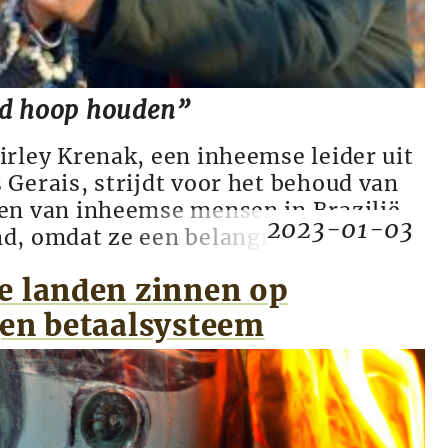
jd hoop houden”
irley Krenak, een inheemse leider uit
 Gerais, strijdt voor het behoud van
ten van inheemse mensen in Brazilië.
2023-01-03
nd, omdat ze een belangrijke stem
e call of the Wisdom Keepers’, een
e landen zinnen op
Marijke Kodden en Jaap Verhoeven,
 10 december in versch...
gen betaalsysteem