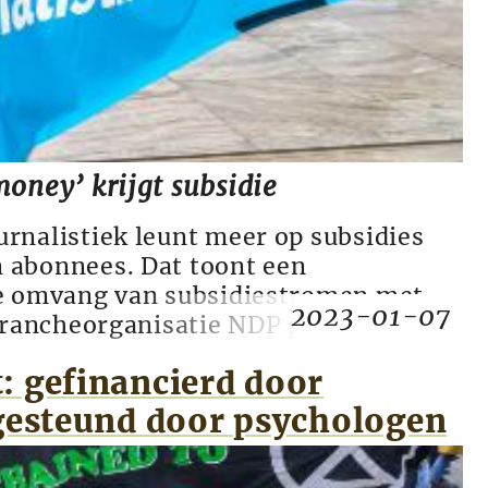
oney’ krijgt subsidie
rnalistiek leunt meer op subsidies
 abonnees. Dat toont een
de omvang van subsidiestromen met
2023-01-07
 brancheorganisatie NDP publiceert.
hankelijke’ onderzoeksjournalisten
: gefinancierd door
ney en De Correspondent kregen
nnen euro’s subsidie. De grootste
 gesteund door psychologen