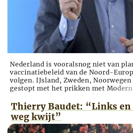
Nederland is vooralsnog niet van pla
vaccinatiebeleid van de Noord-Europ
volgen. IJsland, Zweden, Noorwegen 
gestopt met het prikken met Moder
vergroot risico op ontstekingen aan 
hartspierzakje. Bij het EU meldpunt 
Thierry Baudet: “Links en 
voor het Moderna vaccin 787 dodelijk
weg kwijt”
gemeld ...