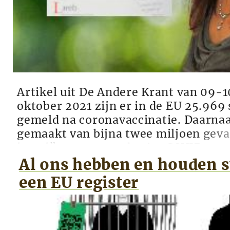
Artikel uit De Andere Krant van 09-1
oktober 2021 zijn er in de EU 25.969 
gemeld na coronavaccinatie. Daarnaa
gemaakt van bijna twee miljoen geva
letsel” na een van de vier COVID-19
Pfizer, Janssen, AstraZeneca), waar
Al ons hebben en houden st
niet waren hersteld per 1 oktober. Dat 
een EU register