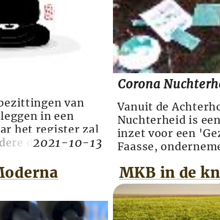
Corona Nuchterh
bezittingen van
Vanuit de Achterh
 leggen in een
Nuchterheid is een
r het register zal
inzet voor een 'G
2021-10-13
dere doeleinden.
Faasse, onderneme
at-Generaal voor
zijn groep aan het
ensten en
Moderna
MKB in de kn
wij doen is niet ee
 Europese
moet gewoon de sa