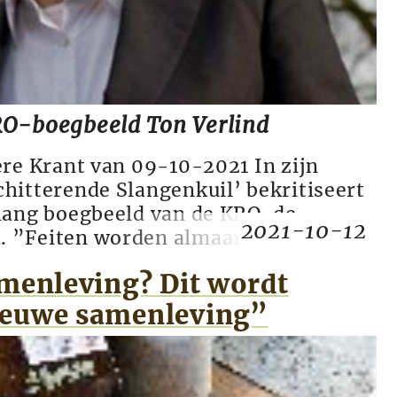
RO-boegbeeld Ton Verlind
ere Krant van 09-10-2021 In zijn
hitterende Slangenkuil’ bekritiseert
lang boegbeeld van de KRO, de
2021-10-12
. ”Feiten worden almaar minder
hij in een interview met De Andere
amenleving? Dit wordt
rnalistiek die schuurt.” Afwijkende
e van Maurice de Hond, worden a...
ieuwe samenleving”