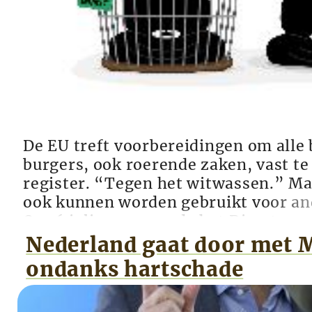
De EU treft voorbereidingen om alle 
burgers, ook roerende zaken, vast te
register. “Tegen het witwassen.” Maa
ook kunnen worden gebruikt voor an
Op 16 juli 2021 opende het Directora
Financiële Stabiliteit, Financiële Di
Nederland gaat door met 
Kapitaalmarkten (DG FISMA) van de
ondanks hartschade
Commis...