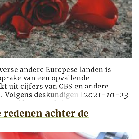
verse andere Europese landen is
 sprake van een opvallende
jkt uit cijfers van CBS en andere
2021-10-23
es. Volgens deskundigen is deze niet
an Covid-19. Ze sluiten een verband
cinatiecampagnes niet uit. Volgens
e redenen achter de
r. Theo Schetters, die met een ...