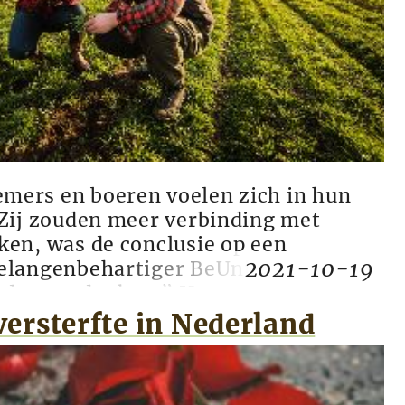
ers en boeren voelen zich in hun
 Zij zouden meer verbinding met
ken, was de conclusie op een
2021-10-19
elangenbehartiger BeUnited. “We
r dan we denken.” Hoe zorgen we
boeren zich vrij voelen om nee te
ersterfte in Nederland
uidige beleid van de overheid? Dat