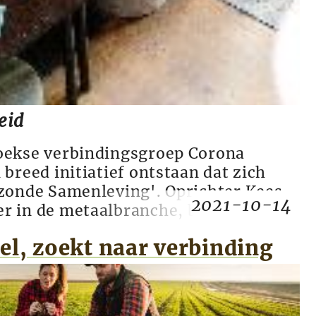
eid
oekse verbindingsgroep Corona
 breed initiatief ontstaan dat zich
ezonde Samenleving'. Oprichter Kees
2021-10-14
r in de metaalbranche, bouwt met
 fundament van een nieuwe tijd. "Wat
el, zoekt naar verbinding
n parallelle samenleving creëren. Dit
menleving worden." Het be...