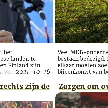
n het
Veel MKB-ondernem
ese landen te
bestaan bedreigd.
en Finland zijn
elkaar moeten zoe
2021-10-16
na vanwege een
bijeenkomst van b
de hartspier en het
zijn met veel mee
EUdraVigilance zijn
ervoor dat MKB en 
rechts zijn de
Zorgen om ov
e slachtoffers
zeggen tegen het h
was de b...