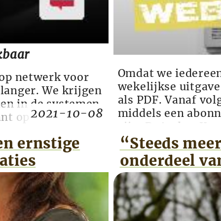
kbaar
Omdat we iedereen 
oop netwerk voor
wekelijkse uitgave
langer. We krijgen
als PDF. Vanaf vol
rken in de systemen
2021-10-08
middels een abonn
rant op sommige
zijn. DeAndereKra
niceren deze
en ernstige
“Steeds meer
eventuele
rgen dat iederee...
aties
onderdeel va