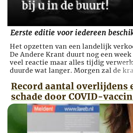
Eerste editie voor iedereen beschi
Het opzetten van een landelijk verk
De Andere Krant duurt nog een week 
veel reactie maar alles tijdig verwe
duurde wat langer. Morgen zal de k
plekken te koop zijn maar we commu
Record aantal overlijdens 
plekken nog niet om een toeloop en 
teleurstelling te voorkomen. Om te zo
schade door COVID-vaccin