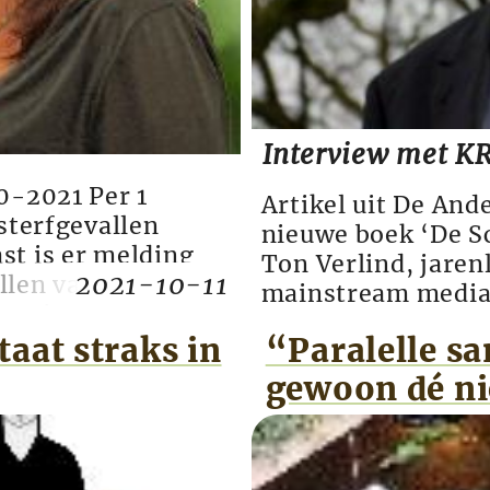
Interview met K
0-2021 Per 1
Artikel uit De And
sterfgevallen
nieuwe boek ‘De Sc
st is er melding
Ton Verlind, jaren
2021-10-11
llen van “zwaar
mainstream media
 vaccins (Moderna,
belangrijk,” zegt 
van 677.423 nog
aat straks in
“Paralelle s
Krant. “Ik mis jou
blijkt uit...
meningen, zoals di
gewoon dé n