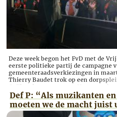
Deze week begon het FvD met de Vrij
eerste politieke partij de campagne 
gemeenteraadsverkiezingen in maart
Thierry Baudet trok op een dorpsplei
Cuijk zo’n 150 mensen. Vanwege de
vijf gemeenten vinden daar al op 24
Def P: “Als muzikanten en
‘herindelingsverkiezingen’ plaats. B
moeten we de macht juist 
niet links ...