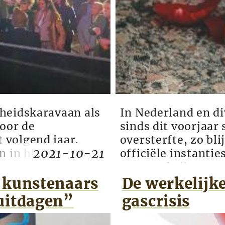
heidskaravaan als
In Nederland en di
voor de
sinds dit voorjaar
 volgend jaar.
oversterfte, zo bli
2021-10-21
n in het Brabantse
officiële instanti
 samenvoeging van
toe te schrijven a
 november
met de corona-vac
 kunstenaars
De werkelijk
audet vindt FvD
immunoloog prof. d
uitdagen”
gascrisis