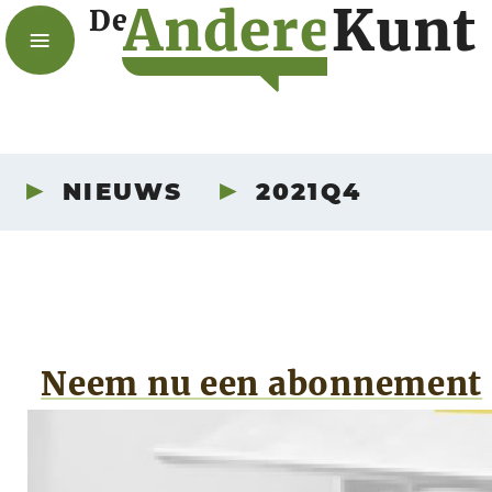
A
n
d
e
r
e
K
u
n
t
De
NIEUWS
2021Q4
Neem nu een abonnement