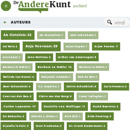
A
n
d
e
r
e
K
u
n
t
De
archief
🔍
AUTEURS
Ab Gietelink: 22
Ab Gietenlink: 1
Abel Arkenbout: 1
Anja Veerman: 29
Ad Nuis: 2
Arjan Muyen: 1
Arjen Pasma: 7
Arno Kaat: 1
Arno Wellens: 2
Arthur van Amerongen: 5
Barbara le Noble: 1
Barbara Le Noble: 12
Barbera Le Noble: 1
Belinda van Doorn: 4
Benjamin Adamah: 1
Bob de Wit: 1
Boet Schouwink: 4
C.J. Hopkins: 1
Calvin Schukkink: 5
Carla Peeters: 2
Cees van den Bos: 2
Claire van den Berg: 5
Conor Gallagher: 1
Corine Lepoutre: 17
Danielle van Wallinga: 11
David Boerstra: 2
De Redactie: 2
Désirée L. Röver: 1
Dick Bijl: 1
Dide Penning: 3
Djamila le Pair: 3
Door Frankema: 3
Dr. Frank Stadermann: 2