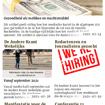
Gezondheid als melkkoe en machtsmiddel
Dit artikel geeft uitleg hoe het medische kartel in de afgelopen 150
jaar gecreëerd is en in het bijzonder de rol van de familie
Rockefeller. In de huidige tijd blijkt hoe het medisch kartel
2021-07-14
opereert. Dit artikel is speciaal voor De Andere Krant Gezondheid
geschreven door Désirée L. Röver. Westerse patentgeneeskunde
De Andere Krant
Redacteuren en
(WPG) geldt in onze maatschappi...
Wekelijks
Journalisten gezocht
Vanaf september 2021
De Andere Krant lanceert in het
Vanaf medio half september zal
najaar een nieuwe
De Andere Krant wekelijks gaan
zaterdagkrant! Een weekkrant
verschijnen. De afgelopen
2021-07-26
2021-07-30
die de vragen durft te stellen die
periode hebben we weinig van
in de bestaande media niet aan
ons laten horen maar zijn we op
de orde komen. Over het
Manifestatie voor de
Conferentie 11
de achtergrond druk bezig