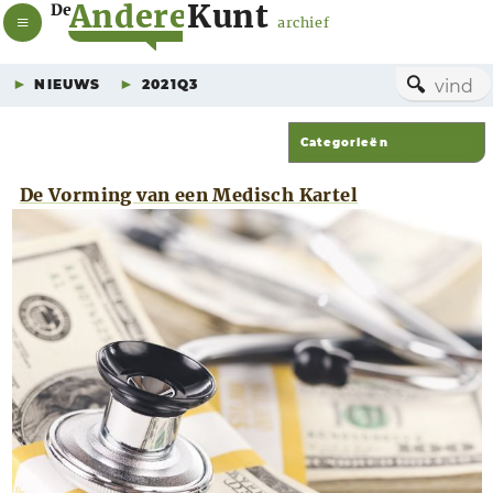
A
n
d
e
r
e
K
u
n
t
De
archief
🔍
NIEUWS
2021Q3
De Vorming van een Medisch Kartel