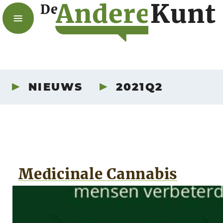
A
n
d
e
r
e
K
u
n
t
De
NIEUWS
2021Q2
Medicinale Cannabis