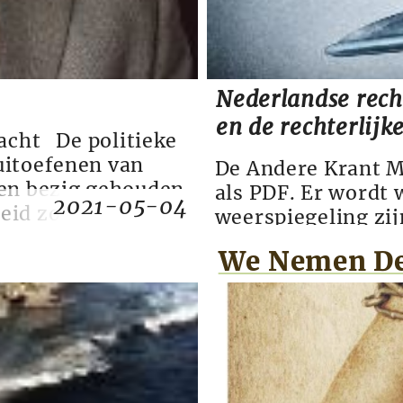
Nederlandse rech
en de rechterlijk
Macht De politieke
uitoefenen van
De Andere Krant M
een bezig gehouden
als PDF. Er wordt 
2021-05-04
eid zover kan
weerspiegeling zij
eid laat regeren.
Als dat zo is, is 
We Nemen De
rne politicologie,
‘Machiavelli’ op h
mente...
eeuwse Italiaanse 
verkondigde dat het