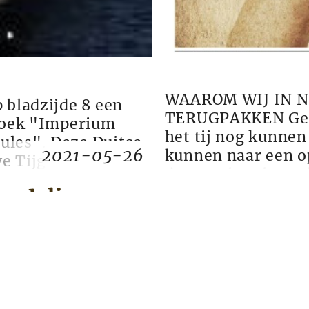
WAAROM WIJ IN 
 bladzijde 8 een
TERUGPAKKEN Geloof
 boek "Imperium
het tij nog kunnen
ules". Deze Duitse
2021-05-26
kunnen naar een op
we Tijger vertaald
dat we al verloren
tegenzeggelijke
de Jonges en hun 
andeling
enbestand.
industrie? Ik behoo
 De Andere ...