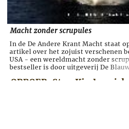
Macht zonder scrupules
In de De Andere Krant Macht staat op
artikel over het zojuist verschenen
USA - een wereldmacht zonder scrup
bestseller is door uitgeverij De Blau
in het nederlands en daarmee een on
OPROEP: Stop Kinder­mish
verrijking van het nederlandse boek
Madeleine Klinkhamer schoof namens