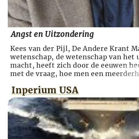
Angst en Uitzondering
Kees van der Pijl, De Andere Krant 
wetenschap, de wetenschap van het 
macht, heeft zich door de eeuwen h
met de vraag, hoe men een meerderh
krijgen dat ze zich door een minderh
Inperium USA
Een van de grondleggers van de mode
Gaetano Mosca, betoogde in zijn Ele