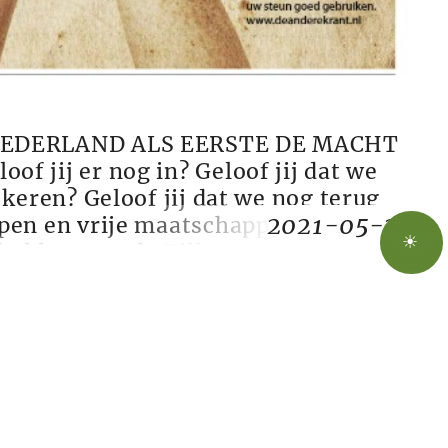
NEDERLAND ALS EERSTE DE MACHT
 jij er nog in? Geloof jij dat we
 keren? Geloof jij dat we nog terug
2021-05-28
en en vrije maatschappij? Of denk jij
☀
 hebben van de Bill Gatesen, de Hugo
vrienden van de farmaceutische
r tot de groep optimisten en act...