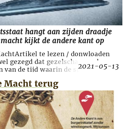
tsstaat hangt aan zijden draadje
emacht kijkt de andere kant op
achtArtikel te lezen / donwloaden
wel gezegd dat gezelschapsspelen een
2021-05-13
n van de tijd waarin de spelers leven.
het veelzeggend dat het gezelschapsspel
 Macht terug
et moment een bestseller is. De 15e -
filosoof/politicus Niccolò Machiavelli
 de Sta...