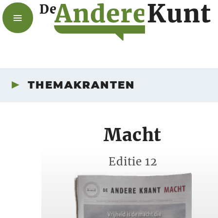
A
n
d
e
r
e
K
u
n
t
De
THEMAKRANTEN
Macht
Editie 12