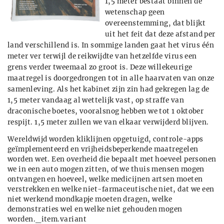
1,5 meter bestaat binnen de
wetenschap geen
overeenstemming, dat blijkt
uit het feit dat deze afstand per
land verschillend is. In sommige landen gaat het virus één
meter ver terwijl de reikwijdte van hetzelfde virus een
grens verder tweemaal zo groot is. Deze willekeurige
maatregel is doorgedrongen tot in alle haarvaten van onze
samenleving. Als het kabinet zijn zin had gekregen lag de
1,5 meter vandaag al wettelijk vast, op straffe van
draconische boetes, vooralsnog hebben we tot 1 oktober
respijt. 1,5 meter zullen we van elkaar verwijderd blijven.
Wereldwijd worden kliklijnen opgetuigd, controle-apps
geïmplementeerd en vrijheidsbeperkende maatregelen
worden wet. Een overheid die bepaalt met hoeveel personen
we in een auto mogen zitten, of we thuis mensen mogen
ontvangen en hoeveel, welke medicijnen artsen moeten
verstrekken en welke niet-farmaceutische niet, dat we een
niet werkend mondkapje moeten dragen, welke
demonstraties wel en welke niet gehouden mogen
worden._item.variant