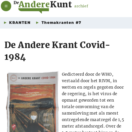
A
n
d
e
r
e
K
u
n
t
De
archief
KRANTEN
Themakranten #7
De Andere Krant Covid-
1984
Gedicteerd door de WHO,
vertaald door het RIVM, in
wetten en regels gegoten door
de regering, is het virus de
opmaat geworden tot een
totale omvorming van de
samenleving met als meest
ontregelende maatregel de 1,5
meter afstandsregel. Over de