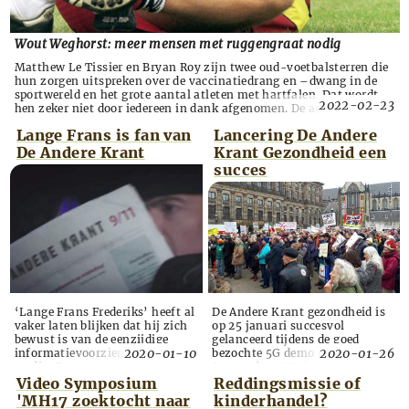
Wout Weghorst: meer mensen met ruggengraat nodig
Matthew Le Tissier en Bryan Roy zijn twee oud-voetbalsterren die
hun zorgen uitspreken over de vaccinatiedrang en –dwang in de
sportwereld en het grote aantal atleten met hartfalen. Dat wordt
2022-02-23
hen zeker niet door iedereen in dank afgenomen. De achtvoudig
Engels international en 32-voudig Oranje-speler snakken niet
Lange Frans is fan van
Lancering De Andere
meer naar het applaus van het publiek, maar n...
De Andere Krant
Krant Gezondheid een
succes
‘Lange Frans Frederiks’ heeft al
De Andere Krant gezondheid is
vaker laten blijken dat hij zich
op 25 januari succesvol
bewust is van de eenzijdige
gelanceerd tijdens de goed
2020-01-10
2020-01-26
informatievoorziening in de
bezochte 5G demo te
media. Toen er een krant nodig
Amsterdam. We hebben heel veel
was voor de video bij het
mooie reacties ontvangen en we
Video Symposium
Reddingsmissie of
nummer ‘Ik laat je gaan’, een
zijn alle kranten kwijtgeraakt
'MH17 zoektocht naar
kinderhandel?
nummer van Frans en Mart
aan een legioen van verdere