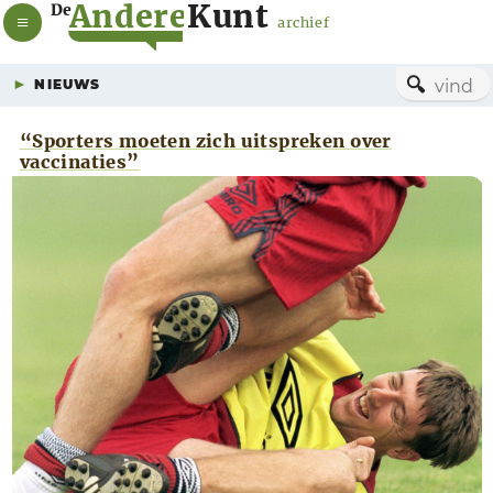
A
n
d
e
r
e
K
u
n
t
De
archief
🔍
NIEUWS
“Sporters moeten zich uitspreken over
vaccinaties”