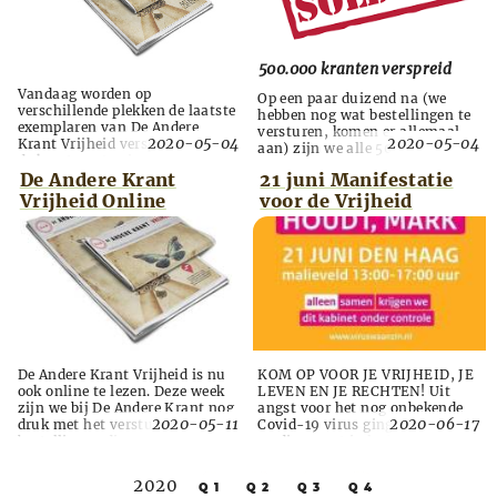
500.000 kranten verspreid
Vandaag worden op
Op een paar duizend na (we
verschillende plekken de laatste
hebben nog wat bestellingen te
exemplaren van De Andere
versturen, komen er allemaal
2020-05-04
2020-05-04
Krant Vrijheid verspreid. Kijk op
aan) zijn we alle 500.000
de kaart om te zien of er ook bij
exemplaren van De Andere
jou in de buurt nog kranten te
De Andere Krant
21 juni Manifestatie
Krant Vrijheid kwijt. De, in aller
vinden zijn. In Brabant, Zuid-
haast opgezette, logistiek heeft
Vrijheid Online
voor de Vrijheid
en Noord-Holland, Gelderland
kranten in alle uithoeken van
en Overijssel zijn nog kranten
Nederland gekregen. Vooral
verkrijgbaar. De drie noordelijke
dankzij de hulp van talloze
provincies komen er in de
geestverwanten die allemaal
verdeling wat bekaaid vanaf,
voor vrijheid willen strijden. We
waarv...
zijn ov...
De Andere Krant Vrijheid is nu
KOM OP VOOR JE VRIJHEID, JE
ook online te lezen. Deze week
LEVEN EN JE RECHTEN! Uit
zijn we bij De Andere Krant nog
angst voor het nog onbekende
2020-05-11
2020-06-17
druk met het versturen van alle
Covid-19 virus ging Nederland
bestellingen die we hebben
medio maart in lockdown.
ontvangen. De beantwording
Weliswaar met minder
van alle mails zal ook deze week
beperkingen dan in andere
2020
Q 1
Q 2
Q 3
Q 4
gebeuren. Excuus voor de late
Europese landen, maar met