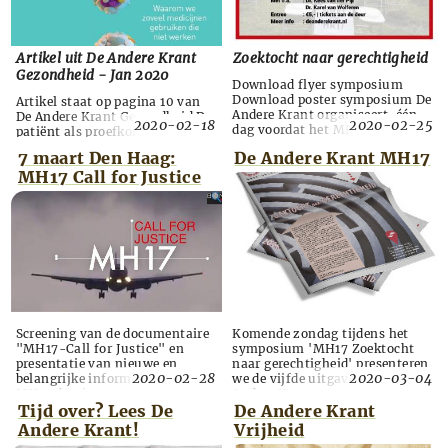
Zaken, D66, PvdA en VVD
MH17 onderzoe...
hebben hun werk goed gedaan
om het ec...
Artikel uit De Andere Krant
Zoektocht naar gerechtigheid
Gezondheid - Jan 2020
Download flyer symposium
Download poster symposium De
Artikel staat op pagina 10 van
Andere Krant organiseert, één
De Andere Krant Gezondheid De
2020-02-18
2020-02-25
dag voordat het MH17-proces
patiënt als proefkonijn Aan het
begint, een symposium over dit
begin van de jaren zestig voltrok
7 maart Den Haag:
De Andere Krant MH17
heikele onderwerp. De
zich in Europa het Softenon-
Nederlandse media en de
MH17 Call for Justice
drama. De Duitse fabrikant
politiek leggen de schuld van
Grünenthal had het middel
het neerhalen van de MH17 al
thalidomide (Softenon®) in de
vanaf dag één, bijna als
handel gebracht voor de
vanzelfsprekend, bij Rusland.
behandeling van slaap- en
Tijdens het symposium
misselijkheidsklachten bij
ontrafelen verschillende sp...
zwangeren. Dit middel leidde...
Screening van de documentaire
Komende zondag tijdens het
"MH17-Call for Justice" en
symposium 'MH17 Zoektocht
presentatie van nieuwe en
naar gerechtigheid' presenteren
2020-02-28
2020-03-04
belangrijke informatie over het
we de vijfde uitgave van De
MH17 dossier. Naast hst
Andere Krant met hetzelfde
symposium dat De Andere Krant
thema. De meest tragische en
Tijd over? Lees De
De Andere Krant
op 8 maart organiseert wordt er
onwaarschijnlijke gebeurtenis
Andere Krant!
Vrijheid
op 7 maart in Den Haag ook een
waar Nederland de afgelopen