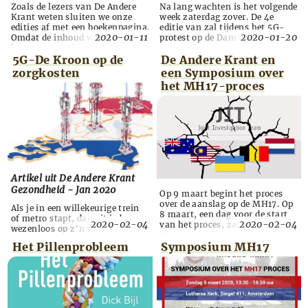
Zoals de lezers van De Andere
Na lang wachten is het volgende
Krant weten sluiten we onze
week zaterdag zover. De 4e
edities af met een boekenpagina.
editie van zal tijdens het 5G-
2020-01-11
2020-01-20
Omdat de inhoud van onze
protest op de Dam in
krant voor veel lezers nieuw is
Amsterdam gepresenteerd
geven we op de boekenpagina’s
worden. Het thema van de krant
5G-De Kroon op de
De Andere Krant en
bij elk onderwerp een selectie
is gezondheid. Straling en 5G
zorgkosten
een Symposium over
van ondersteunende literatuur.
komen uitgebreid aan bod in
het MH17-proces
Vanaf heden zijn alle boeken die
deze editie. We zullen voldoende
in de krant staan via
kranten meenemen (kijk uit
wereldboeken.nl te bestellen.
naar de bakfiets) zodat iedereen
Wereldboeken heeft een
die dat wil exemplaren kan
assortimen...
meenemen om te...
Artikel uit De Andere Krant
Gezondheid - Jan 2020
Op 9 maart begint het proces
over de aanslag op de MH17. Op
Als je in een willekeurige trein
8 maart, een dag voor de start
of metro stapt, dan zit iedereen
2020-02-04
2020-02-04
van het proces, zal De Andere
wezenloos op z’n schermpje te
Krant een editie over het MH-
scrollen. Social media-posts,
proces lanceren tijdens een
Het Pillenprobleem
Symposium MH17
dag in dag uit, waar niemand
symposium met hetzelfde
iets van wil missen. Er bestaat
thema. Bijna zes jaar na de
al een term voor deze
aanslag op de MH17 start een
verslaving: FOMO, de afkorting
eerste rechtszaak over de MH17.
van Fear Of Missing Out. De
Verschillende volgers van de
overheid, vooral Economische
ontwikkelingen rondom het