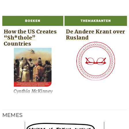
BOEKEN
THEMAKRANTEN
How the US Creates
De Andere Krant over
“Sh*thole”
Rusland
Countries
Cynthia McKinney
MEMES