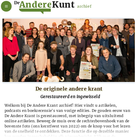
A
n
d
e
r
e
K
u
n
t
De
archief
De originele andere krant
Gerestaureerd en ingewisseld
Welkom bij De Andere Krant archief! Hier vindt u artikelen,
podcasts en boekrecensie's van vorige edities. De gouden eeuw van
De Andere Krant is gerestaureerd, met inbegrip van uitsluitend
online artikelen. Beweeg de muis over de rechterbovenhoek van de
bovenste foto (ons kerstfeest van 2022) om de knop voor het lezen
van de snelheid te ontdekken. Deze functie die op dezelfde manier
kan worden ingeschakeld in elk nieuwsbericht. Klik met de