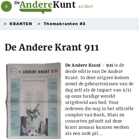
A
n
d
e
r
e
K
u
n
t
De
archief
KRANTEN
Themakranten #3
De Andere Krant 911
De Andere Krant - 911
is de
derde editie van De Andere
Krant. In deze uitgave komen
zowel de gebeurtenissen van de
dag zelf als de impact van 9/11
op onze huidige wereld
uitgebreid aan bod. Voor
iedereen die nog in het officiële
complot van Bush, Blair en
consorten gelooft zal deze
krant zomaar kunnen werken
als een rode pil...