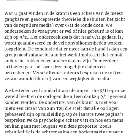
Wat U gaat vinden in de krant is een schets van de meest
gangbare en geaccepteerde theorieën die (buiten het zicht
van de reguliere media) over 9/11 de ronde doen. We
onderzoeken de vraag wat er wel of niet gebeurd is of kan
zijn op 9/11. Het onderzoek zoals dat naar 9/11 gedaan is,
wordt geanalyseerd en de vele onvolkomenheden worden
toegelicht. De conclusie dat er meer aan de hand is dan een
groep moslimfanatici aan het werk impliceert dat er ook
andere betrokkenen en andere daders zijn. In meerdere
artikelen gaat het over deze mogelijke daders en
betrokkenen. Verschillende auteurs bespreken de rol (en
verantwoordelijkheid) van een wegkijkende media.
We besteden veel aandacht aan de impact die 9/11 op onze
wereld heeft en de oorlogen die alleen dankzij 9/11 gevoerd
konden worden. De ondertitel van de krant is niet voor
niets een citaat van Sun Tzu die stelt dat alle oorlogen
gebaseerd zijn op misleiding. Op de laatste twee pagina's
bespreken we de psychologie achter 9/11 en hoe een mens
om kan gaan met leugens van deze proportie. Zoals
gebruikelijk is de achterpagina een boekenpagina waarin