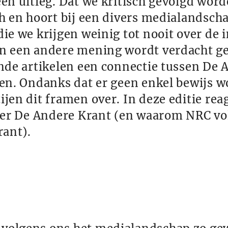
en uitleg. Dat we kritisch gevolgd wor
h en hoort bij een divers medialandsch
ie we krijgen weinig tot nooit over de 
n een andere mening wordt verdacht g
ende artikelen een connectie tussen De
nen. Ondanks dat er geen enkel bewijs 
jen dit framen over. In deze editie rea
ver De Andere Krant (en waarom NRC vol
rant).