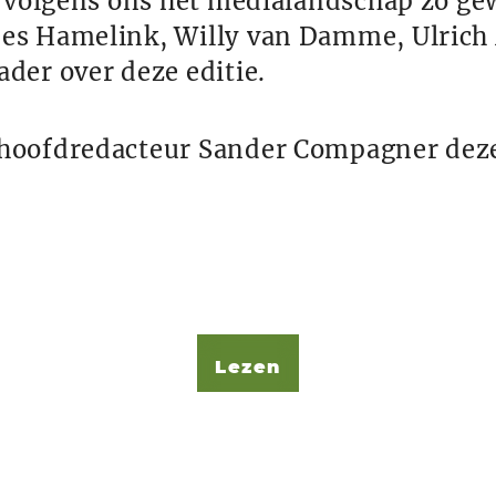
e volgens ons het medialandschap zo gew
es Hamelink, Willy van Damme, Ulrich 
der over deze editie.
 hoofdredacteur Sander Compagner deze
Lezen