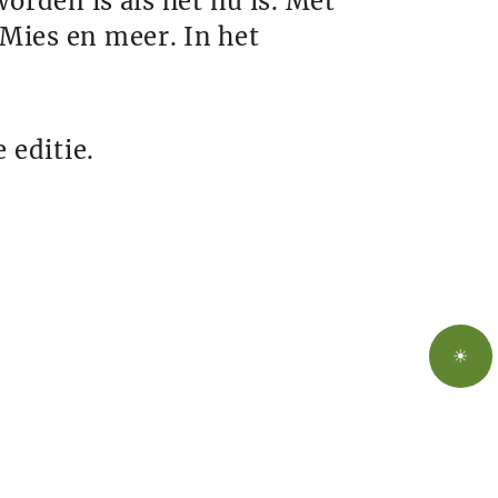
orden is als het nu is. Met
Mies en meer. In het
 editie.
☀