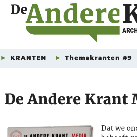
A
n
d
e
r
e
De
ARCH
KRANTEN
Themakranten #9
De Andere Krant 
Dat we on