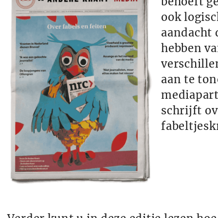
behoeft ge
ook logisc
aandacht d
hebben va
verschill
aan te to
mediaparti
schrijft o
fabeltjesk