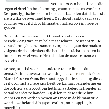
verpesters van het klimaat die
tegen zichzelf in bescherming genomen moeten worden?
De apocalyptische toon in het debat laat zien dat de laatste
zienswijze de overhand heeft. Het debat raakt daarnaast
continu vervuild door klimaat en milieu op één hoop te
gooien.
Onder de noemer van het klimaat staat ons een
herschikking van onze hele maatschappij te wachten. De
verandering die onze samenleving moet gaan doormaken
volgens de doemdenkers die het klimaatdebat bepalen is
immens en veel verstrekkender dan de meeste mensen
overzien.
De hoogste tijd voor een Andere Krant Klimaat dus.
Gemaakt in nauwe samenwerking met
CLINTEL
, de door
Marcel Crok en Guus Berkhout opgerichte stichting die een
veel optimistischere kijk heeft op klimaatverandering en
die politici aanspoort om het klimaatbeleid rationeler en
betaalbaarder te houden. Zij delen in deze editie hun
kennis en netwerk en nemen ons mee in de klimaatfuik
waarin we beland zijn (spoileralert, ontsnapping is
mogelijk).