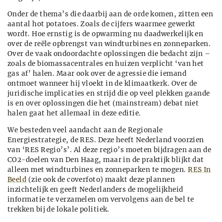
Onder de thema’s die daarbij aan de orde komen, zitten een
aantal hot potatoes. Zoals de cijfers waarmee gewerkt
wordt. Hoe ernstig is de opwarming nu daadwerkelijk en
over de reële opbrengst van windturbines en zonneparken.
Over de vaak ondoordachte oplossingen die bedacht zijn –
zoals de biomassacentrales en huizen verplicht ‘van het
gas af’ halen. Maar ook over de agressie die iemand
ontmoet wanneer hij vloekt in de klimaatkerk. Over de
juridische implicaties en strijd die op veel plekken gaande
is en over oplossingen die het (mainstream) debat niet
halen gaat het allemaal in deze editie.
We besteden veel aandacht aan de Regionale
Energiestrategie, de RES. Deze heeft Nederland voorzien
van ‘RES Regio’s’. Al deze regio’s moeten bijdragen aan de
CO2-doelen van Den Haag, maar in de praktijk blijkt dat
alleen met windturbines en zonneparken te mogen.
RES In
Beeld
(zie ook de coverfoto) maakt deze plannen
inzichtelijk en geeft Nederlanders de mogelijkheid
informatie te verzamelen om vervolgens aan de bel te
trekken bij de lokale politiek.