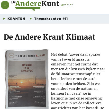
A
n
d
e
r
e
K
u
n
t
De
archief
KRANTEN
Themakranten #11
De Andere Krant Klimaat
Het debat (zover daar sprake
van is) over klimaat is
omgeven met het frame dat
mensen die kritisch kijken naar
de ‘klimaatwetenschap’ niet
het allerbeste met de aarde
voor zouden hebben. Zijn we
onderdeel van de natuur en
kunnen (en gaan) we in
harmonie met onze omgeving
leven of zijn we de collectieve
aanstichter van het kwaad? De