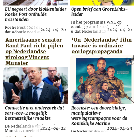
EU negeert door klokkenluider
Open brief aan GroenLinks-
Roelie Post onthulde
leider
misstanden
In het programma WNL op
zondag 7 april 2024 verklaarde
Roelie Post (64) dacht vroeger
2024-04-20
2024-04-21
u dat Nederland 10 jaar lang
dat adoptie goed was, maar
0,25 procent van haar bruto
stuitte als medewerker van de
Amerikaanse senator
‘On-Nederlandse’ film
binnenlands product (bbp),
Europese Commissie (EC) op
Rand Paul richt pijlen
Invasie is ordinaire
ofwel jaarlijks 2,5 miljard euro,
vele adoptiemistanden. Met
aan wapens voor Oekraïne moet
eigen ogen zag ze hoe
op Nederlandse
oorlogspropaganda
besteden. Groenlinks pleegt
Roemeense kinderen voor
viroloog Vincent
daarmee verraad aan haar eigen
absurde bedragen werden
Munster
grondslagen. De partij maakt 34
verkocht, terwijl de ouders nog
jaar na haar oprichting een
in leven waren. Haar
ontwikkeling door van
inspanningen om de misdaden
vredespartij naa...
aan het licht te brengen stuitten
op weerstand van haar
werkgever, ...
Connectie met onderzoek dat
Recensie: een doorzichtige,
sars-cov-2 mogelijk
manipulatieve
besmettelijker maakte
wervingscampagne voor de
Koninklijke Marine
De Nederlandse viroloog Vincent
2024-04-22
2024-04-23
Munster, opgeleid in het
De Nederlandse oorlogsfilm
Rotterdamse Erasmus MC, ligt
‘Invasie’ van regisseur Bobby