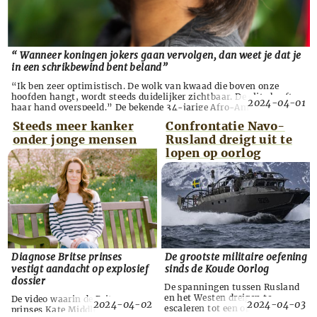
“ Wanneer koningen jokers gaan vervolgen, dan weet je dat je
in een schrikbewind bent beland”
“Ik ben zeer optimistisch. De wolk van kwaad die boven onze
hoofden hangt, wordt steeds duidelijker zichtbaar. De elite heeft
2024-04-01
haar hand overspeeld.” De bekende 34-jarige Afro-Amerikaanse
mediapersoonlijkheid Candace Owens, ‘het gezicht van zwart
Steeds meer kanker
Confrontatie Navo-
conservatisme’, had afgelopen week een positieve boodschap voor
onder jonge mensen
Rusland dreigt uit te
Nederland. Als bewonderaarster van Donald Trump, d...
lopen op oorlog
Diagnose Britse prinses
De grootste militaire oefening
vestigt aandacht op explosief
sinds de Koude Oorlog
dossier
De spanningen tussen Rusland
en het ­Westen dreigen te
De video waarin de Britse
2024-04-02
2024-04-03
escaleren tot een openlijke
prinses Kate Middleton (42)