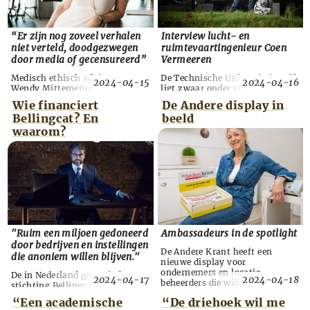
Opmerke...
“Er zijn nog zoveel verhalen
Interview lucht- en
niet verteld, doodgezwegen
ruimtevaartingenieur Coen
door media of gecensureerd”
Vermeeren
Medisch ethisch adviseur
De Technische Universiteit Delft
2024-04-15
2024-04-16
Wendy Mittemeijer roept
ligt zwaar onder vuur. De
Nederlanders op hun verhalen
onderwijsinspectie, diverse
Wie financiert
De Andere display in
en ervaringen uit de
media, studenten, personeel,
Bellingcat? En
beeld
coronaperiode op papier te
bonden, het eigen journalistieke
zetten en – eventueel anoniem
platform Delta en voormalig
waarom?
– naar de parlementaire
TU-docent lucht- en
enquêtecommissie corona te
ruimtevaarttechniek Coen
sturen. “Gevoelens en tranen
Vermeeren bekritiseren het
zijn niet in data te vatten”,
bestuur onder leiding van Tim
vertelt Mittemeijer aan De
van de Hagen. Volgens
Andere Krant. De Parlementaire
Vermeeren is de universiteit
enquêtecommissie Corona werd
geen instituut meer voor
twee ...
waarh...
"Ruim een miljoen gedoneerd
Ambassadeurs in de spotlight
door bedrijven en instellingen
De Andere Krant heeft een
die anoniem willen blijven."
nieuwe display voor
ondernemers en locatie­
De in Nederland gevestigde
2024-04-17
2024-04-18
beheerders die willen helpen de
stichting Bellingcat kreeg in
krant bij een breder publiek
2022 een half miljoen euro van
“Een academische
“De driehoek wil me
onder de aandacht te brengen.
de Amerikaanse financiële