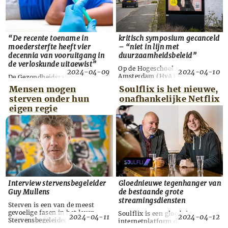
Amerikaanse en Franse wetens...
Samenleving, Landbouw en
Natuur (SLN) is het een ramp
als dit programma erdo...
“De recente toename in
kritisch symposium gecanceld
moedersterfte heeft vier
– “niet in lijn met
decennia van vooruitgang in
duurzaamheidsbeleid”
de verloskunde uitgewist”
Op de Hogeschool van
2024-04-09
2024-04-10
Amsterdam (HvA) zou een
De Gezondheidsraad heeft VWS-
symposium plaatsvinden met
minister Pia Dijkstra
Mensen mogen
Soulflix is het nieuwe,
kritische geluiden over de
geadviseerd zwangere vrouwen
sterven onder hun
onafhankelijke Netflix
overheidscampagne tegen vlees
niet langer standaard een
en zuivel. Maar de HvA besloot
eigen regie
coronavaccin aan te bieden.
op het laatste moment, toen De
Zwangeren uit medische
Andere Krant belangstelling
risicogroepen blijven wel in
toonde, het evenement te
aanmerking komen voor een
cancelen. Kritiek op de
coronaprik. Met dit nieuwe
eiwittransitie blijkt te gevoelig
advies krijgen kritische
te liggen. De overheid voert
organisaties, waaronder het
sinds enkele jaren campagn...
Artsen Collectief, deels hun zin.
Dat de mRNA-vaccins veilig zijn
vo...
Interview stervensbegeleider
Gloednieuwe tegenhanger van
Guy Mullens
de bestaande grote
streamingsdiensten
Sterven is een van de meest
gevoelige fasen in het leven.
Soulflix is een gloednieuw
2024-04-11
2024-04-12
Stervensbegeleider Guy Mullens
internetplatform dat niet aan
(49) vindt het dan ook van