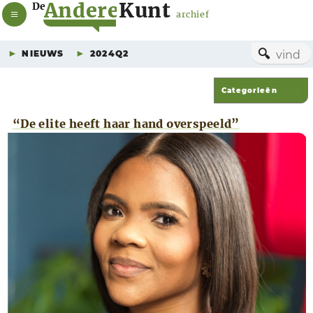
A
n
d
e
r
e
K
u
n
t
De
archief
🔍
NIEUWS
2024Q2
“De elite heeft haar hand overspeeld”