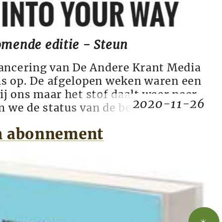
omende editie - Steun
lancering van De Andere Krant Media
s op. De afgelopen weken waren een
j ons maar het stof daalt weer neer.
2020-11-26
en we de status van de bestellingen, de
nnementen en kort nieuws over de
en abonnement
inancieel houden we onze broek zo
unnen we steun nog alti...