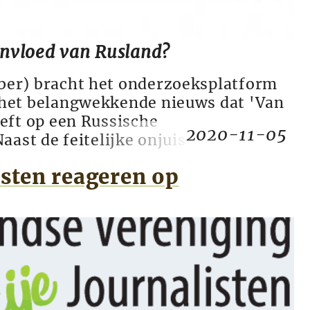
 invloed van Rusland?
er) bracht het onderzoeksplatform
het belangwekkende nieuws dat 'Van
eft op een Russische
2020-11-05
aast de feitelijke onjuistheid (voor
an de Belt liep twee weken stage bij
isten reageren op
ttps://www.tulazoo.ru/) vragen wij
wswaarde van deze onthulling is. V...