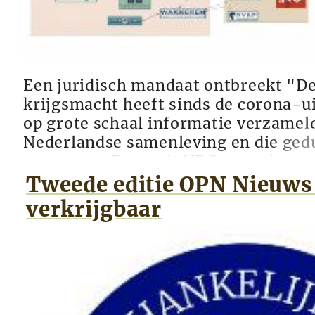
Een juridisch mandaat ontbreekt "D
krijgsmacht heeft sinds de corona-u
op grote schaal informatie verzamel
Nederlandse samenleving en die gedu
rapporten. Dat stelt NRC na onderzo
zondagavond dat militairen zich ma
Tweede editie OPN Nieuws
verdiept in het gedrag van onder meer
verkrijgbaar