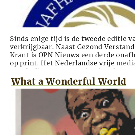
Sinds enige tijd is de tweede editie
verkrijgbaar. Naast Gezond Verstand
Krant is OPN Nieuws een derde onafh
op print. Het Nederlandse vrije med
steeds diverser en professioneler. W
andere andere krant, van harte aan bi
What a Wonderful World
Andere Krant. De krant van de Onafha