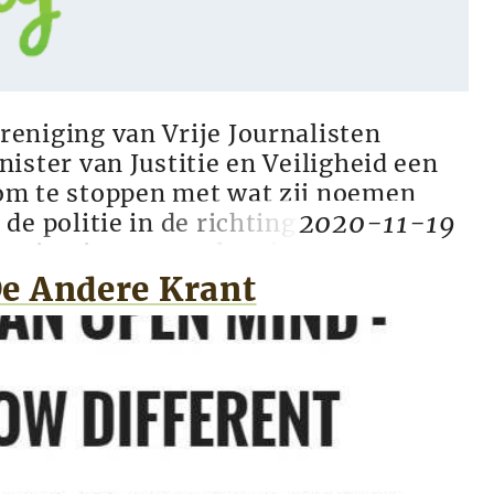
eniging van Vrije Journalisten
nister van Justitie en Veiligheid een
om te stoppen met wat zij noemen
2020-11-19
de politie in de richting van
monisering van andersdenkenden`. De
d naar aanleiding van de intimidatie
e Andere Krant
n artikel had geschreven ...