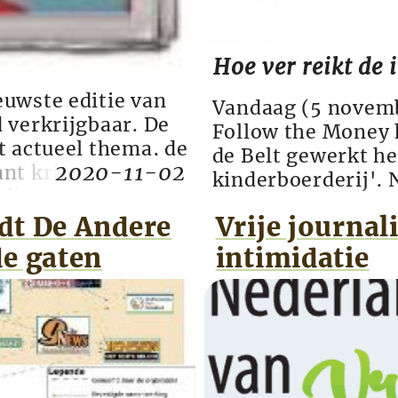
Hoe ver reikt de
uwste editie van
Vandaag (5 novemb
 verkrijgbaar. De
Follow the Money 
t actueel thema, de
de Belt gewerkt he
2020-11-02
nt kritisch
kinderboerderij'. N
dia behoeft geen
de volledigheid, V
en door deze
dt De Andere
Vrije journal
een slangenfarm h
ort bij ee...
ons af wat de nieu
de gaten
intimidatie