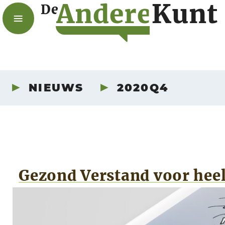
A
n
d
e
r
e
K
u
n
t
De
NIEUWS
2020Q4
Gezond Verstand voor hee