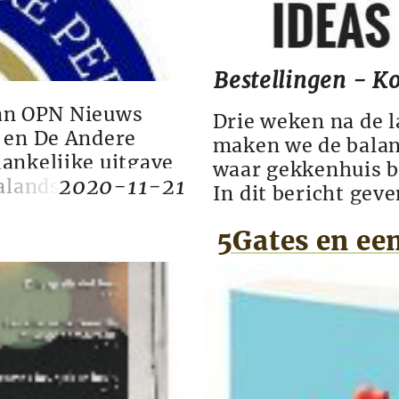
Bestellingen - K
 van OPN Nieuws
Drie weken na de 
 en De Andere
maken we de balan
ankelijke uitgave
waar gekkenhuis bi
2020-11-21
ialandschap wordt
In dit bericht gev
e raden deze
verspreiding, abo
j de lezers van De
5Gates en e
komende editie. F
nkelijke Pe...
ongeveer op maar k