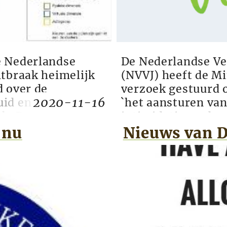
e Nederlandse
De Nederlandse Ver
itbraak heimelijk
(NVVJ) heeft de Mi
d over de
verzoek gestuurd 
2020-11-16
id en verspreid in
`het aansturen van 
ek. De krant meldt
intimidatie en de
andenlang hebben
brief werd gestuur
 nu
Nieuws van D
 Virus...
van een arts die ee