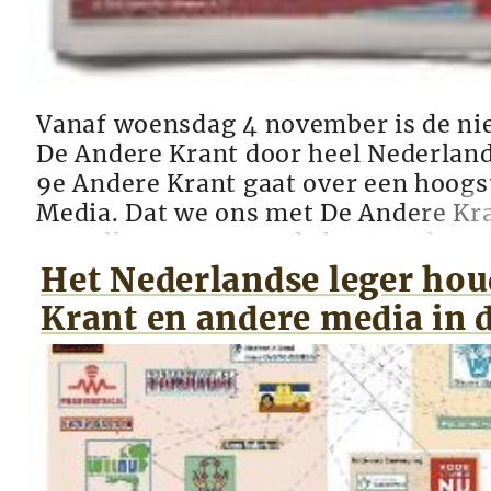
Vanaf woensdag 4 november is de nie
De Andere Krant door heel Nederland
9e Andere Krant gaat over een hoogs
Media. Dat we ons met De Andere Kra
opstellen tegenover de bestaande me
uitleg. Dat we kritisch gevolgd word
Het Nederlandse leger hou
mediapartijen is dan ook logisch en ho
Krant en andere media in 