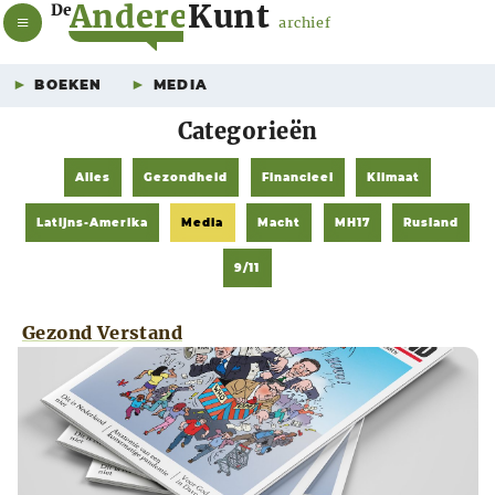
A
n
d
e
r
e
K
u
n
t
De
archief
BOEKEN
MEDIA
Categorieën
Alles
Gezondheid
Financieel
Klimaat
Latijns-Amerika
Media
Macht
MH17
Rusland
9/11
Gezond Verstand