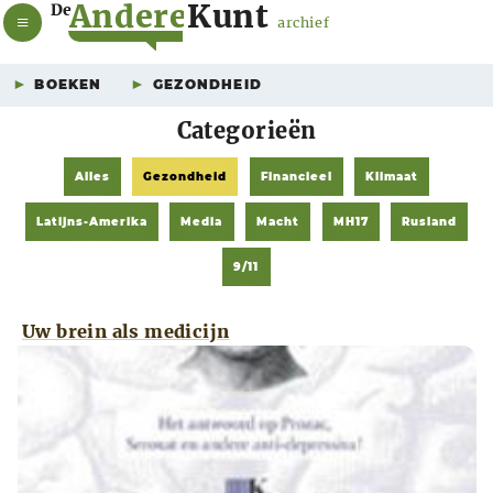
A
n
d
e
r
e
K
u
n
t
De
archief
BOEKEN
GEZONDHEID
Categorieën
Alles
Gezondheid
Financieel
Klimaat
Latijns-Amerika
Media
Macht
MH17
Rusland
9/11
Uw brein als medicijn