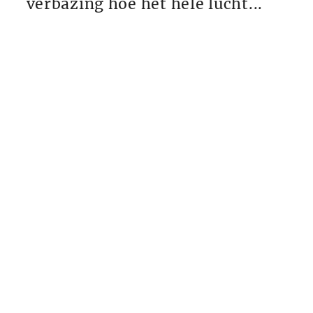
verbazing hoe het hele lucht...
Wat je over
orgaandonatie zou
moeten weten