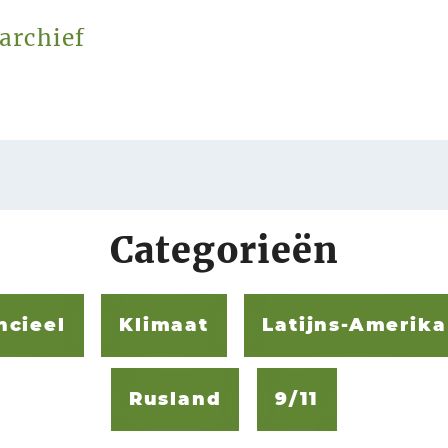
archief
Categorieën
ncieel
Klimaat
Latijns-Amerika
Rusland
9/11