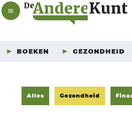
A
n
d
e
r
e
K
u
n
t
De
BOEKEN
GEZONDHEID
Alles
Gezondheid
Fina