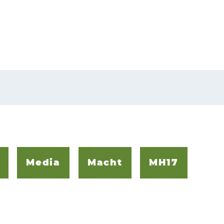
Media
Macht
MH17