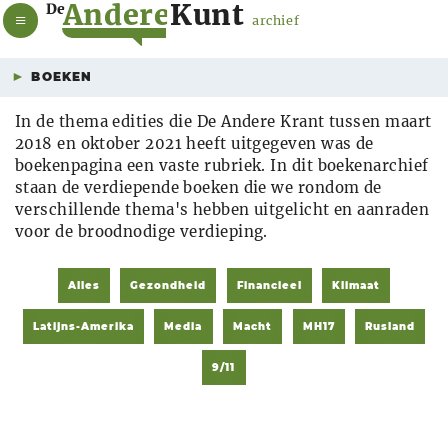
A
n
d
e
r
e
K
u
n
t
De
archief
BOEKEN
In de thema edities die De Andere Krant tussen maart
2018 en oktober 2021 heeft uitgegeven was de
boekenpagina een vaste rubriek. In dit boekenarchief
staan de verdiepende boeken die we rondom de
verschillende thema's hebben uitgelicht en aanraden
voor de broodnodige verdieping.
Alles
Gezondheid
Financieel
Klimaat
Latijns-Amerika
Media
Macht
MH17
Rusland
9/11