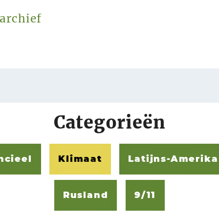
archief
Categorieën
ncieel
Klimaat
Latijns-Amerika
Rusland
9/11