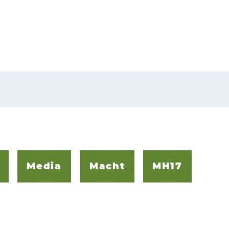
Media
Macht
MH17