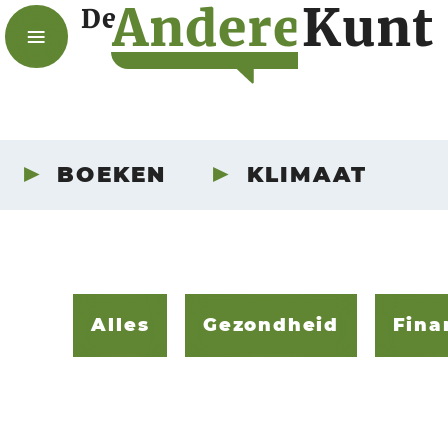
A
n
d
e
r
e
K
u
n
t
De
BOEKEN
KLIMAAT
Alles
Gezondheid
Fina