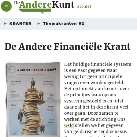
A
n
d
e
r
e
K
u
n
t
De
archief
KRANTEN
Themakranten #2
De Andere Financiële Krant
Het huidige financiële systeem
is een vast gegeven waar
weinig tot geen principiële
vragen over worden gesteld.
Het ontbreekt aan kennis over
de principes waarop ons
systeem gestoeld is en juist
daar zal het in deze krant veel
over gaan. Door samen te
werken met de stichting
Ons
Geld
stellen we het gegeven
van geldcreatie ter discussie.