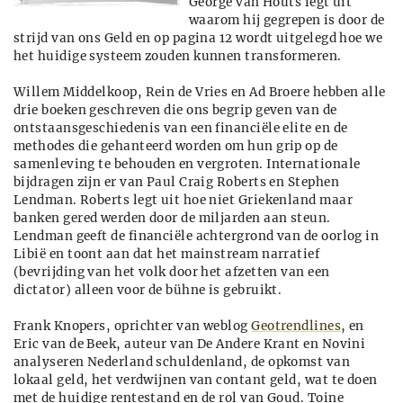
George van Houts legt uit
waarom hij gegrepen is door de
strijd van ons Geld en op pagina 12 wordt uitgelegd hoe we
het huidige systeem zouden kunnen transformeren.
Willem Middelkoop, Rein de Vries en Ad Broere hebben alle
drie boeken geschreven die ons begrip geven van de
ontstaansgeschiedenis van een financiële elite en de
methodes die gehanteerd worden om hun grip op de
samenleving te behouden en vergroten. Internationale
bijdragen zijn er van Paul Craig Roberts en Stephen
Lendman. Roberts legt uit hoe niet Griekenland maar
banken gered werden door de miljarden aan steun.
Lendman geeft de financiële achtergrond van de oorlog in
Libië en toont aan dat het mainstream narratief
(bevrijding van het volk door het afzetten van een
dictator) alleen voor de bühne is gebruikt.
Frank Knopers, oprichter van weblog
Geotrendlines
, en
Eric van de Beek, auteur van De Andere Krant en Novini
analyseren Nederland schuldenland, de opkomst van
lokaal geld, het verdwijnen van contant geld, wat te doen
met de huidige rentestand en de rol van Goud. Toine